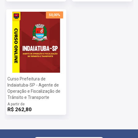
Vagas:
2 Vagas
Inscrições:
De 21/07/2025 a 04/09/2025
50,00%
Salário:
R$ 3.683,27
Taxa de Inscrição:
R$ 47,00
Provas:
12/10/25
Organizadora:
Curso Prefeitura de
Indaiatuba-SP - Agente de
Operação e Fiscalização de
Trânsito e Transporte
A partir de
R$ 262,80