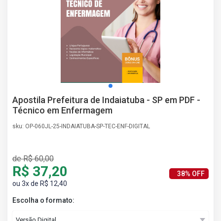
AS
NHO
AS
ÇÃO
EGA
L DE
IMENTO
CA DE
Apostila Prefeitura de Indaiatuba - SP em PDF -
 E
Técnico em Enfermagem
UÇÕES
DOS
sku: OP-060JL-25-INDAIATUBA-SP-TEC-ENF-DIGITAL
IROS
Erratas/Retificações
de R$ 60,00
R$ 37,20
38% OFF
ou 3x de R$ 12,40
Escolha o formato: