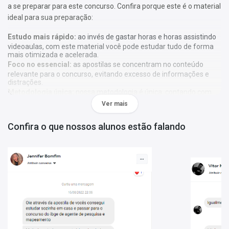
a se preparar para este concurso. Confira porque este é o material
ideal para sua preparação:
Estudo mais rápido:
ao invés de gastar horas e horas assistindo
videoaulas, com este material você pode estudar tudo de forma
mais otimizada e acelerada.
Foco no essencial:
as apostilas se concentram no conteúdo
relevante para o concurso, evitando excesso de informações e
distrações.
Metodologia única:
nossa metodologia é única, contando com
diversos recursos de aprendizagem que irão acelerar seu
Ver mais
aprendizado, gráficos, tabelas e destaques do que é mais
importante e conteúdo direto ao ponto.
Confira o que nossos alunos estão falando
A
Apostila Digital Prefeitura Municipal de Indaiatuba - SP 2025
- Técnico de Enfermagem
foi elaborada de acordo com o edital
1/2025, por professores especializados em cada matéria e com
larga experiência em concursos.
Atenção:
As apostilas não seguem, obrigatoriamente, a
bibliografia indicada no edital. Os conteúdos são tratados com
base em referências teóricas amplas e na experiência dos
autores responsáveis pela elaboração do material.