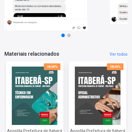
Noções de Informática
Informações Sobre o Concurso Prefeitura Municipal de
Itaberá - SP - 2025:
Vagas: Cadastro Reserva
Inscrições: De 17/11/2025 a 01/12/2025
Salário: R$ 3.036,00
Taxa de Inscrição: R$ 50,00
Prova: Data não informada
Materiais relacionados
Ver todos
38,00%
38,00%
Apostila Prefeitura de Itaberá
Apostila Prefeitura de Itaberá