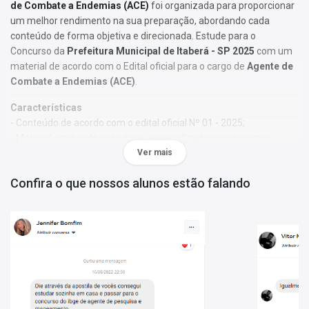
de Combate a Endemias (ACE)
foi organizada para proporcionar
um melhor rendimento na sua preparação, abordando cada
conteúdo de forma objetiva e direcionada. Estude para o
Concurso da
Prefeitura Municipal de Itaberá - SP 2025
com um
material de acordo com o Edital oficial para o cargo de
Agente de
Combate a Endemias (ACE)
.
Características
- Conteúdo de acordo com o edital oficial Nº 01 - 2025;
- Material produzido por equipe especializada em concursos
públicos;
Ver mais
- Você receberá um bônus especial: Curso Online de disciplinas
Confira o que nossos alunos estão falando
básicas (Língua Portuguesa e Informática).
Obs.:
Este material não se limita à bibliografia oficial do edital. Os
temas são abordados conforme o referencial adotado pelos
autores, visando à clareza e à amplitude na preparação.
Matérias da Apostila:
Língua Portuguesa
Matemática
Conhecimentos Básicos do Cargo/Emprego