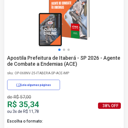
AS
NHO
AS
ÇÃO
EGA
L DE
IMENTO
CA DE
Apostila Prefeitura de Itaberá - SP 2026 - Agente
 E
de Combate a Endemias (ACE)
UÇÕES
DOS
sku: OP-068NV-25-ITABERA-SP-ACE-IMP
IROS
Leia algumas páginas
de R$ 57,00
R$ 35,34
38% OFF
ou 3x de R$ 11,78
Escolha o formato: