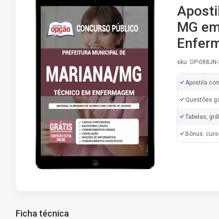
Aposti
MG em 
Enfer
sku: OP-088JN
Apostila co
Questões ga
Tabelas, grá
Bônus: curs
Ficha técnica