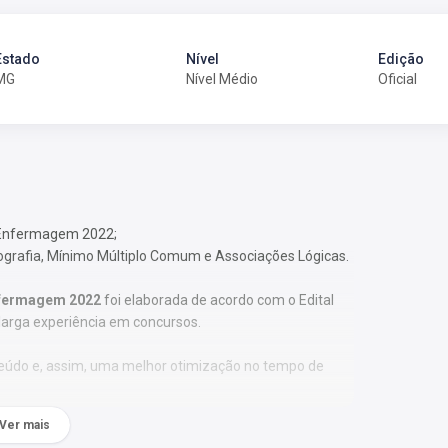
Estado
Nível
Edição
MG
Nível Médio
Oficial
e Enfermagem 2022;
tografia, Mínimo Múltiplo Comum e Associações Lógicas.
Enfermagem 2022
foi elaborada de acordo com o Edital
larga experiência em concursos.
nteúdo e, assim, uma melhor otimização no tempo de
Ver mais