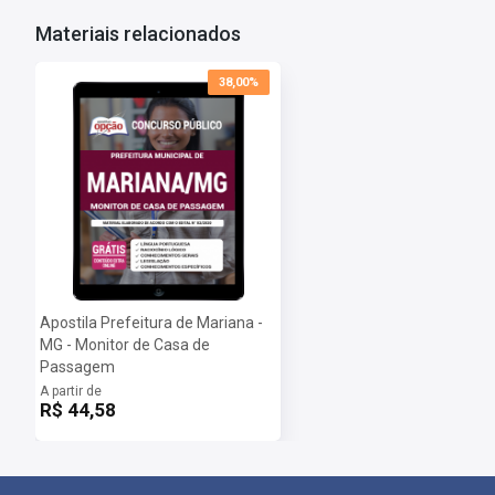
Materiais relacionados
Dúvidas Frequentes:
Posso imprimir a apostila digital?
38,00%
Sim, basta você fazer o download e imprimir.
Quando poderei acessar minha apostila digital?
Assim que o pagamento for confirmado, você receberá um e-mail c
Importante: caso a apostila esteja em PRÉ-VENDA o arquivo somen
Apostila Prefeitura de Mariana -
MG - Monitor de Casa de
Passagem
A partir de
R$ 44,58