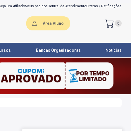
Seja um Afiliado
Meus pedidos
Central de Atendimento
Erratas / Retificações
Área Aluno
0
ursos
Bancas Organizadoras
Notícias