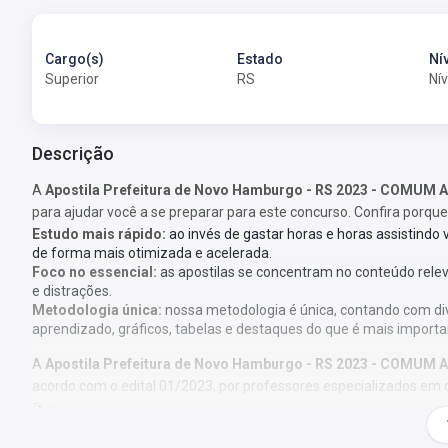
Cargo(s)
Estado
Ní
Superior
RS
Nív
Descrição
A
Apostila Prefeitura de Novo Hamburgo - RS 2023 - COMUM
para ajudar você a se preparar para este concurso. Confira porque
Estudo mais rápido:
ao invés de gastar horas e horas assistindo
de forma mais otimizada e acelerada.
Foco no essencial:
as apostilas se concentram no conteúdo rele
e distrações.
Metodologia única:
nossa metodologia é única, contando com di
aprendizado, gráficos, tabelas e destaques do que é mais importa
A
Apostila Prefeitura de Novo Hamburgo - RS 2023 - COMUM
acordo com o edital 01/2023, por professores especializados em 
O que você vai receber:
Apostila com todo o conteúdo teórico necessário para sua prepar
Questões gabaritadas de acordo com o perfil da sua prova;