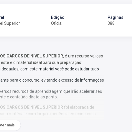
vel
Edição
Páginas
el Superior
Oficial
388
 AOS CARGOS DE NÍVEL SUPERIOR
, é um recurso valioso
 este é o material ideal para sua preparação:
 videoaulas, com este material você pode estudar tudo
vante para o concurso, evitando excesso de informações
versos recursos de aprendizagem que irão acelerar seu
nte e conteúdo direto ao ponto.
 AOS CARGOS DE NÍVEL SUPERIOR
foi elaborada de
cada matéria e com larga experiência em concursos.
Ver mais
ação;