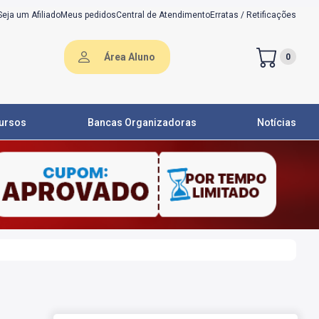
Seja um Afiliado
Meus pedidos
Central de Atendimento
Erratas / Retificações
Área Aluno
0
ursos
Bancas Organizadoras
Notícias