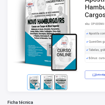
Hambu
Cargos
sku: OP-005N
Apostila co
Questões ga
Tabelas, grá
Bônus: curs
Leia al
Ficha técnica