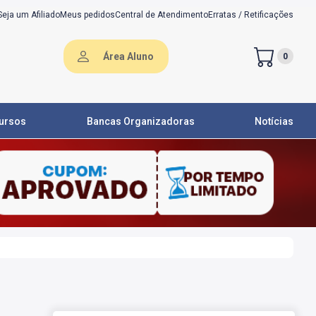
Seja um Afiliado
Meus pedidos
Central de Atendimento
Erratas / Retificações
Área Aluno
0
ursos
Bancas Organizadoras
Notícias