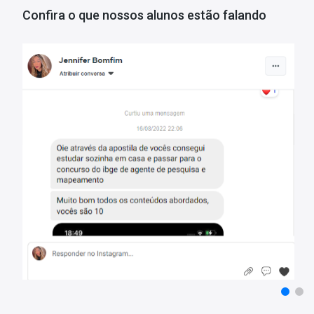
- Estude pelo computador, tablet e smartphone;
Confira o que nossos alunos estão falando
- Arquivo em PDF liberado para impressão.
Matérias da Apostila:
Língua Portuguesa
Direito Constitucional
Direitos Humanos
Direito Penal e Legislações Especiais
Direito Administrativo
História de Ouro Preto
Geografia Urbana
Noções de Informática
Raciocínio Lógico
Mais informações sobre o concurso Prefeitura de Ouro Preto 
Vagas:
30 vagas
Inscrições:
De 12/09/a 10/11/2022
Salário:
R$ 2.519,25
Taxa de Inscrição:
R$ 90,00
Provas:
14/01/2023
Organizadora:
IBGP