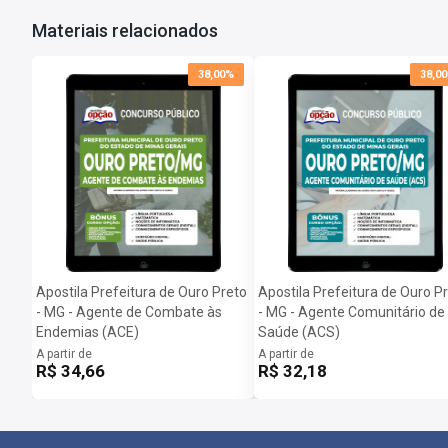
Materiais relacionados
Dúvidas Frequentes:
Posso imprimir a apostila digital?
Sim, basta você fazer o download e imprimir.
38,00%
38,0
Quando poderei acessar minha apostila digital?
Assim que o pagamento for confirmado, você receberá um e-mail c
Importante: caso a apostila esteja em PRÉ-VENDA o arquivo somen
Apostila Prefeitura de Ouro Preto
Apostila Prefeitura de Ouro P
- MG - Agente de Combate às
- MG - Agente Comunitário de
Endemias (ACE)
Saúde (ACS)
A partir de
A partir de
R$ 34,66
R$ 32,18