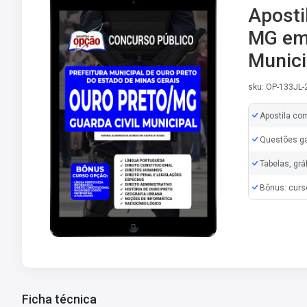
Aposti
MG em 
Munici
sku: OP-133JL
Apostila co
Questões ga
Tabelas, grá
Bônus: curs
Ficha técnica