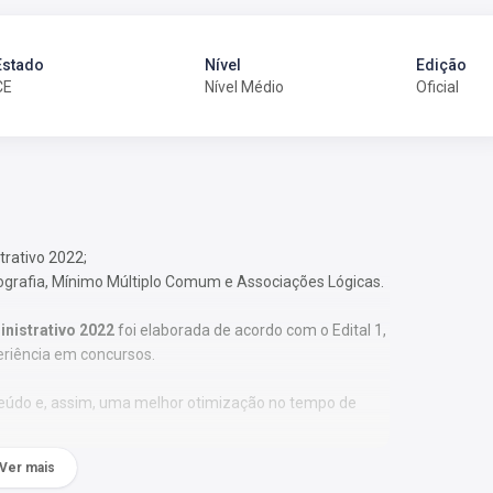
Estado
Nível
Edição
CE
Nível Médio
Oficial
trativo 2022;
tografia, Mínimo Múltiplo Comum e Associações Lógicas.
inistrativo 2022
foi elaborada de acordo com o Edital 1,
eriência em concursos.
nteúdo e, assim, uma melhor otimização no tempo de
Ver mais