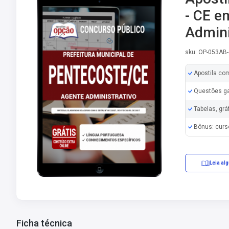
- CE e
Admini
sku: OP-053AB
Apostila co
Questões ga
Tabelas, grá
Bônus: curs
Leia al
Ficha técnica