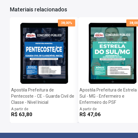
Quando poderei acessar minha apostila digital?
Materiais relacionados
Assim que o pagamento for confirmado, você receberá um e-mail c
Importante: caso a apostila esteja em PRÉ-VENDA o arquivo somen
38,00%
38,0
Apostila Prefeitura de
Apostila Prefeitura de Estrela
Pentecoste - CE - Guarda Civil de
Sul - MG - Enfermeiro e
Classe - Nível Inicial
Enfermeiro do PSF
A partir de
A partir de
R$ 63,80
R$ 47,06