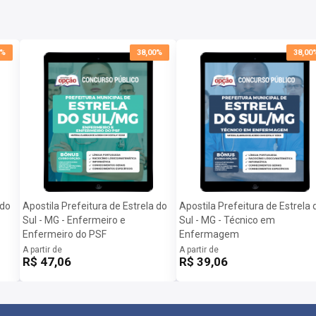
om as informações para baixar a apostila digital.
te será liberado na data informada no site.
0%
38,00%
38,00
 do
Apostila Prefeitura de Estrela do
Apostila Prefeitura de Estrela 
Sul - MG - Enfermeiro e
Sul - MG - Técnico em
Enfermeiro do PSF
Enfermagem
A partir de
A partir de
R$ 47,06
R$ 39,06