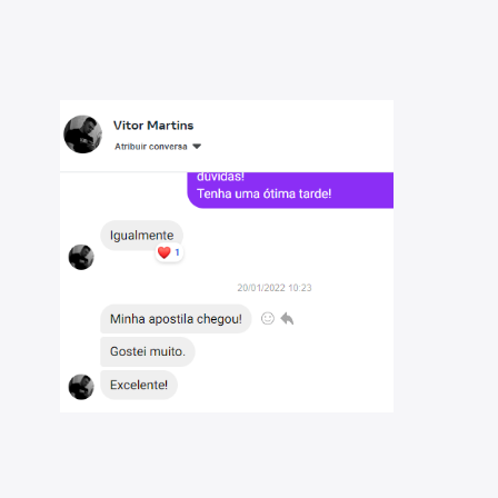
coste - CE 2022:
BRASILEIRO – IDIB