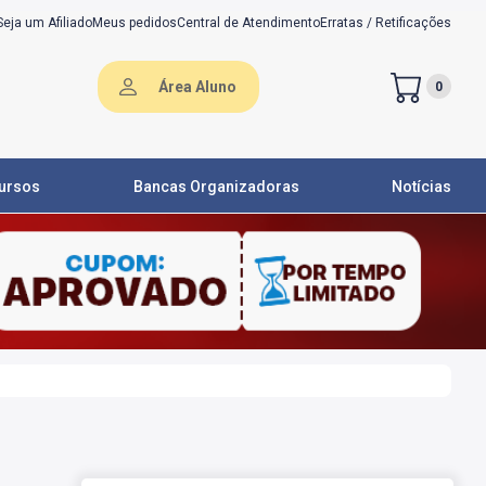
Seja um Afiliado
Meus pedidos
Central de Atendimento
Erratas / Retificações
Área Aluno
0
ursos
Bancas Organizadoras
Notícias