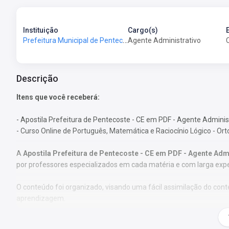
Instituição
Cargo(s)
Prefeitura Municipal de Pentecoste - CE - Prefeitura de Pentecoste - CE
Agente Administrativo
Descrição
Itens que você receberá:
- Apostila Prefeitura de Pentecoste - CE em PDF - Agente Adminis
- Curso Online de Português, Matemática e Raciocínio Lógico - Or
A
Apostila Prefeitura de Pentecoste - CE em PDF - Agente Adm
por professores especializados em cada matéria e com larga exp
O conteúdo foi organizado, visando uma fácil assimilação do co
aprendizagem.
Características: