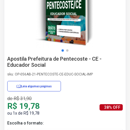
AS
NHO
AS
ÇÃO
EGA
L DE
IMENTO
CA DE
Apostila Prefeitura de Pentecoste - CE -
 E
Educador Social
UÇÕES
DOS
sku: OP-056AB-21-PENTECOSTE-CE-EDUC-SOCIAL-IMP
IROS
Leia algumas páginas
de R$ 31,90
R$ 19,78
38% OFF
ou 1x de R$ 19,78
Escolha o formato: