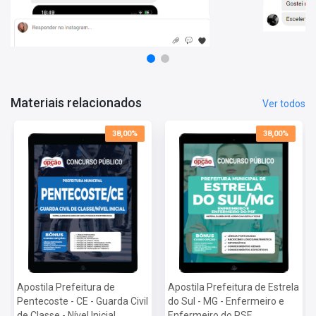
Matérias da Apostila:
Língua Portuguesa
Conhecimentos Específicos
Mais informações sobre o concurso Prefeitura
Pentecoste - CE 2022:
Vagas:
1 Vaga + 1 Cadastro Reseva
Materiais relacionados
Ver todos
Inscrições:
De 07/04 a 26/04
Salário:
R$ 1.100,00
38,00%
38,00%
Taxa de Inscrição:
R$ 95,00
Provas:
23/05
Organizadora:
INSTITUTO DE DESENVOLVIMENTO
INSTITUCIONAL BRASILEIRO – IDIB
Apostila Prefeitura de
Apostila Prefeitura de Estrela
Pentecoste - CE - Guarda Civil
do Sul - MG - Enfermeiro e
de Classe - Nível Inicial
Enfermeiro do PSF