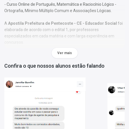
- Curso Online de Português, Matemática e Raciocínio Lógico -
Ortografia, Mínimo Múltiplo Comum e Associações Lógicas.
A
Apostila Prefeitura de Pentecoste - CE - Educador Social
foi
elaborada de acordo com o edital 1, por professores
especializados em cada matéria e com larga experiência em
concursos.
Ver mais
O conteúdo foi organizado, visando uma fácil assimilação do
conteúdo e, assim, uma melhor otimização no tempo de
Confira o que nossos alunos estão falando
aprendizagem.
Características:
- Material;
- Possui exercícios de fixação gabaritados;
- Conteúdo completo, de acordo com o Edital 1;
- Materiais digitais para reforçar a sua preparação;
- Apostila elaborada por professores especializados em
concursos.