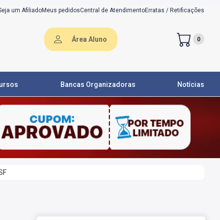
Seja um Afiliado
Meus pedidos
Central de Atendimento
Erratas / Retificações
Área Aluno
0
ursos
Bancas Organizadoras
Notícias
SF