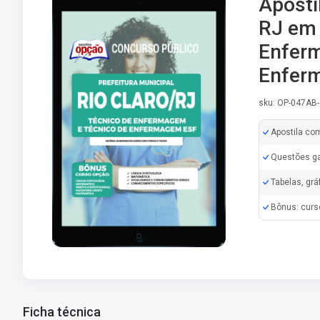
Apostil
RJ em 
Enferm
Enfer
sku: OP-047AB
Apostila co
Questões ga
Tabelas, grá
Bônus: curs
Ficha técnica