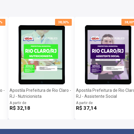
om as informações para baixar a apostila digital.
te será liberado na data informada no site.
0%
38,00%
38,00
o -
Apostila Prefeitura de Rio Claro -
Apostila Prefeitura de Rio Claro
RJ - Nutricionista
RJ - Assistente Social
A partir de
A partir de
R$ 32,18
R$ 37,14