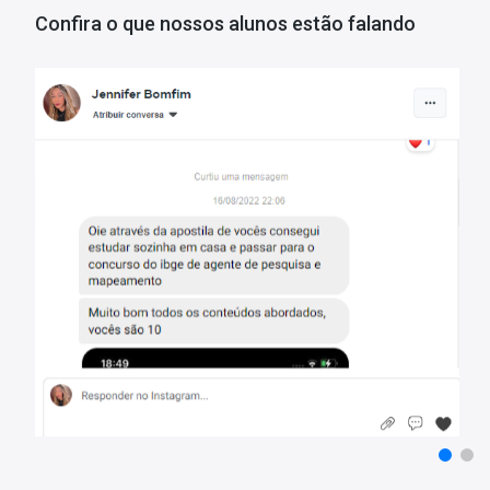
- Conteúdo completo, de acordo com o Edital 01/2023;
Confira o que nossos alunos estão falando
- Estude pelo computador, tablet e smartphone;
- Arquivo em PDF liberado para impressão.
Matérias da Apostila:
Língua Portuguesa
Matemática
Atualidades e Conhecimentos Gerais
Conhecimentos Específicos
Mais informações sobre o concurso Prefeitura de Rio Claro - 
Vagas:
7 vagas + cadastro reserva
Inscrições:
De 28/03/2023 a 28/04/2023
Salário:
R$ 2.192,59
Taxa de Inscrição:
R$ 59,00
Provas:
18/06/2023
Organizadora:
Nosso Rumo
Dúvidas Frequentes:
Posso imprimir a apostila digital?
Sim, basta você fazer o download e imprimir.