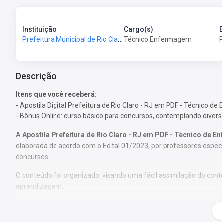
Instituição
Cargo(s)
Prefeitura Municipal de Rio Claro - RJ - Prefeitura de Rio Claro - RJ
Técnico Enfermagem
Descrição
Itens que você receberá:
- Apostila Digital Prefeitura de Rio Claro - RJ em PDF - Técnico
- Bônus Online: curso básico para concursos, contemplando diversas
A
Apostila Prefeitura de Rio Claro - RJ em PDF - Técnico de
elaborada de acordo com o Edital 01/2023, por professores espec
concursos.
O conteúdo foi organizado, visando uma fácil assimilação do co
aprendizagem.
Características:
- Material Digital em PDF;