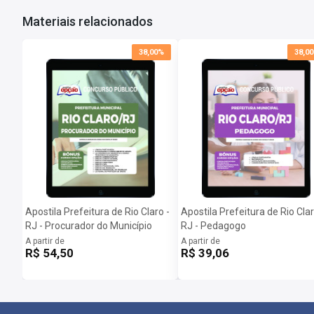
Quando poderei acessar minha apostila digital?
Materiais relacionados
Assim que o pagamento for confirmado, você receberá um e-mail c
Importante: caso a apostila esteja em PRÉ-VENDA o arquivo somen
38,00%
38,0
Apostila Prefeitura de Rio Claro -
Apostila Prefeitura de Rio Clar
RJ - Procurador do Município
RJ - Pedagogo
A partir de
A partir de
R$ 54,50
R$ 39,06