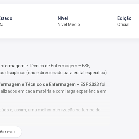
Estado
Nível
Edição
RJ
Nível Médio
Oficial
 de Enfermagem e Técnico de Enfermagem – ESF;
 disciplinas (não é direcionado para edital específico).
 Enfermagem e Técnico de Enfermagem – ESF 2023
foi
ializados em cada matéria e com larga experiência em
nteúdo e, assim, uma melhor otimização no tempo de
Ver mais