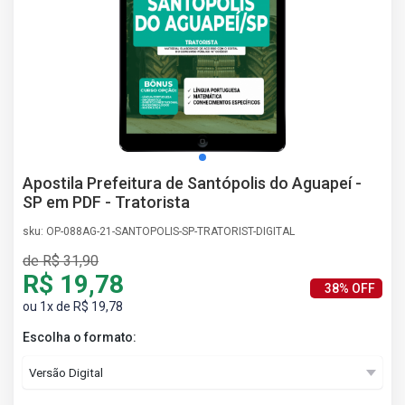
AS
NHO
AS
ÇÃO
EGA
L DE
IMENTO
CA DE
Apostila Prefeitura de Santópolis do Aguapeí -
 E
SP em PDF - Tratorista
UÇÕES
DOS
sku: OP-088AG-21-SANTOPOLIS-SP-TRATORIST-DIGITAL
IROS
de R$ 31,90
R$ 19,78
38% OFF
ou 1x de R$ 19,78
Escolha o formato: