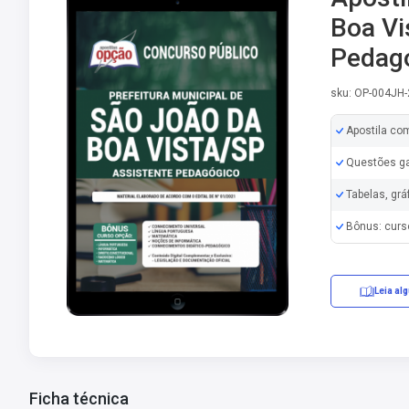
Boa Vi
Pedag
sku: OP-004JH
Apostila co
Questões ga
Tabelas, grá
Bônus: curs
Leia al
Ficha técnica