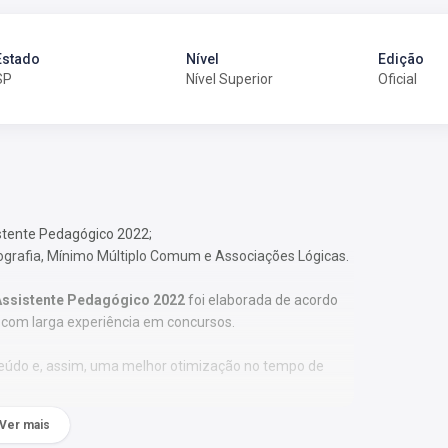
Estado
Nível
Edição
SP
Nível Superior
Oficial
istente Pedagógico 2022;
tografia, Mínimo Múltiplo Comum e Associações Lógicas.
 Assistente Pedagógico 2022
foi elaborada de acordo
e com larga experiência em concursos.
nteúdo e, assim, uma melhor otimização no tempo de
Ver mais