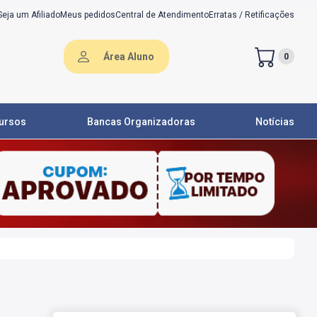
Seja um Afiliado
Meus pedidos
Central de Atendimento
Erratas / Retificações
Área Aluno
0
ursos
Bancas Organizadoras
Notícias