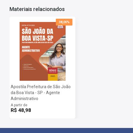
Materiais relacionados
Dúvidas Frequentes:
Posso imprimir a apostila digital?
38,00%
Sim, basta você fazer o download e imprimir.
Quando poderei acessar minha apostila digital?
Assim que o pagamento for confirmado, você receberá um e-mail c
Importante: caso a apostila esteja em PRÉ-VENDA o arquivo somen
Apostila Prefeitura de São João
da Boa Vista - SP - Agente
Administrativo
A partir de
R$ 48,98