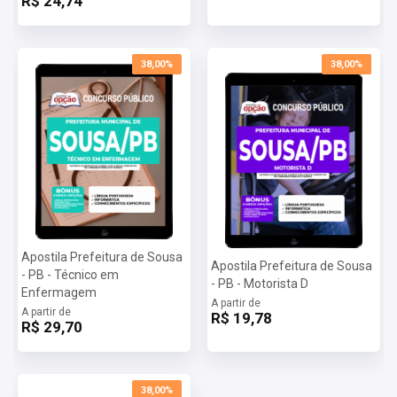
R$ 24,74
somente será liberado na data informada no site.
38,00%
38,00%
Apostila Prefeitura de Sousa
Apostila Prefeitura de Sousa
- PB - Técnico em
- PB - Motorista D
Enfermagem
A partir de
A partir de
R$ 19,78
R$ 29,70
38,00%