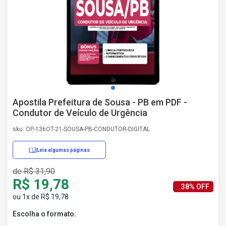
AS
NHO
AS
ÇÃO
EGA
L DE
IMENTO
CA DE
Apostila Prefeitura de Sousa - PB em PDF -
 E
Condutor de Veículo de Urgência
UÇÕES
DOS
sku: OP-136OT-21-SOUSA-PB-CONDUTOR-DIGITAL
IROS
Leia algumas páginas
de R$ 31,90
R$ 19,78
38% OFF
ou 1x de R$ 19,78
Escolha o formato: