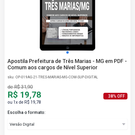
AS
NHO
AS
ÇÃO
EGA
L DE
IMENTO
CA DE
Apostila Prefeitura de Três Marias - MG em PDF -
 E
Comum aos cargos de Nível Superior
UÇÕES
DOS
sku: OP-019AG-21-TRES-MARIAS-MG-COM-SUP-DIGITAL
IROS
de R$ 31,90
R$ 19,78
38% OFF
ou 1x de R$ 19,78
Escolha o formato: