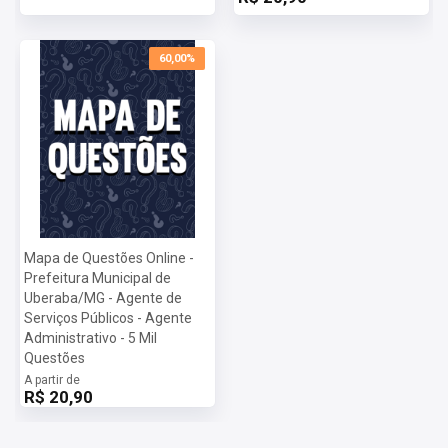
ferramentas necessárias para alcançar o seu objetivo.
Mais informações sobre o concurso Prefeitura de Uberaba -
MG 2024:
60,00%
Vagas:
Cadastro Reserva
Inscrições:
De 09/04/2024 a 22/04/2024
Salário:
R$ 2.138,81
Taxa de Inscrição:
R$ 65,00
Provas:
18/05/2024
Organizadora:
AOCP
Mapa de Questões Online -
Prefeitura Municipal de
Uberaba/MG - Agente de
Serviços Públicos - Agente
Administrativo - 5 Mil
Questões
A partir de
R$ 20,90