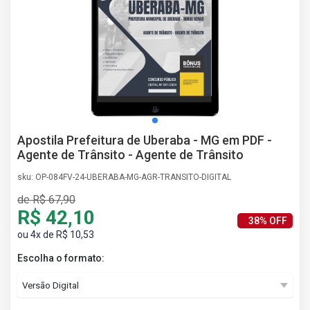
AS
NHO
AS
ÇÃO
EGA
L DE
IMENTO
CA DE
Apostila Prefeitura de Uberaba - MG em PDF -
 E
Agente de Trânsito - Agente de Trânsito
UÇÕES
DOS
sku: OP-084FV-24-UBERABA-MG-AGR-TRANSITO-DIGITAL
IROS
de R$ 67,90
R$ 42,10
38% OFF
ou 4x de R$ 10,53
Escolha o formato: