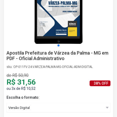
AS
NHO
AS
ÇÃO
EGA
L DE
IMENTO
CA DE
Apostila Prefeitura de Várzea da Palma - MG em
 E
PDF - Oficial Administrativo
UÇÕES
DOS
sku: OP-011FV-24-VARZEA-PALMA-MG-OFICIAL-ADM-DIGITAL
IROS
de R$ 50,90
R$ 31,56
38% OFF
ou 3x de R$ 10,52
Escolha o formato: