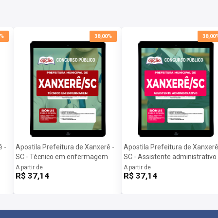
0%
38,00%
38,00
om as informações para baixar a apostila digital.
te será liberado na data informada no site.
ê -
Apostila Prefeitura de Xanxerê -
Apostila Prefeitura de Xanxerê
SC - Técnico em enfermagem
SC - Assistente administrativo
A partir de
A partir de
R$ 37,14
R$ 37,14