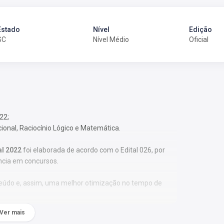
Estado
Nível
Edição
SC
Nível Médio
Oficial
22;
cional, Raciocínio Lógico e Matemática.
al 2022
foi elaborada de acordo com o Edital 026, por
ncia em concursos.
nteúdo e, assim, uma melhor otimização no tempo de
Ver mais