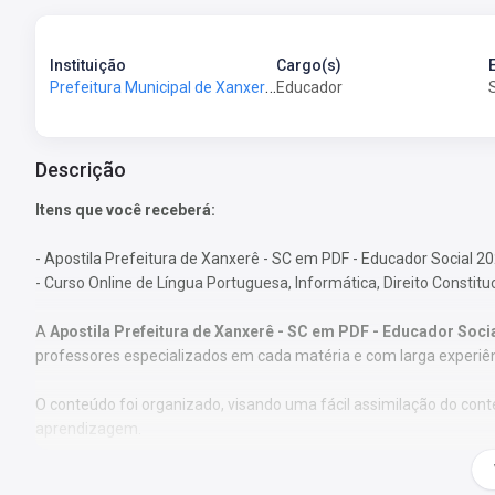
Instituição
Cargo(s)
Prefeitura Municipal de Xanxerê - SC - Prefeitura de Xanxerê - SC
Educador
Descrição
Itens que você receberá:
- Apostila Prefeitura de Xanxerê - SC em PDF - Educador Social 20
- Curso Online de Língua Portuguesa, Informática, Direito Constitu
A
Apostila Prefeitura de Xanxerê - SC em PDF - Educador Soci
professores especializados em cada matéria e com larga experiê
O conteúdo foi organizado, visando uma fácil assimilação do co
aprendizagem.
Características: