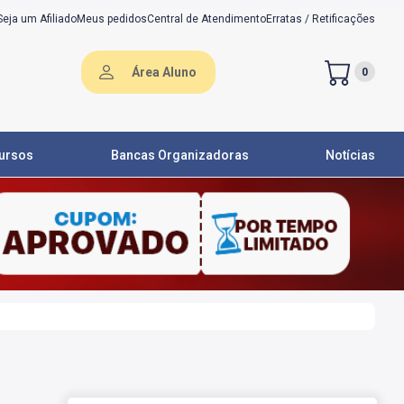
Seja um Afiliado
Meus pedidos
Central de Atendimento
Erratas / Retificações
Área Aluno
0
ursos
Bancas Organizadoras
Notícias