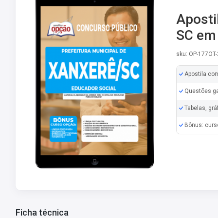
Aposti
SC em 
sku: OP-177OT
Apostila co
Questões ga
Tabelas, grá
Bônus: curs
Ficha técnica