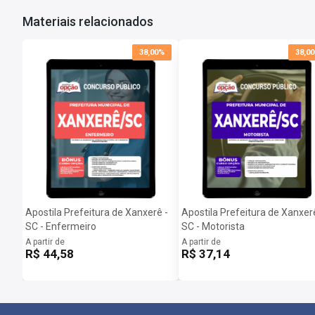
Materiais relacionados
Dúvidas Frequentes:
Posso imprimir a apostila digital?
38,00%
38,0
Sim, basta você fazer o download e imprimir.
Quando poderei acessar minha apostila digital?
Assim que o pagamento for confirmado, você receberá um e-mail c
Importante: caso a apostila esteja em PRÉ-VENDA o arquivo somen
Apostila Prefeitura de Xanxerê -
Apostila Prefeitura de Xanxer
SC - Enfermeiro
SC - Motorista
A partir de
A partir de
R$ 44,58
R$ 37,14