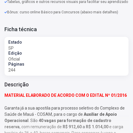
Tabelas, gráficos e outros recursos visuais para facilitar seu aprendizado
Bônus: curso online Básico para Concursos (abaixo mais detalhes)
Ficha técnica
Estado
SP
Edição
Oficial
Páginas
244
Descrição
MATERIAL ELABORADO DE ACORDO COM O EDITAL Nº 01/2016
Garanta já a sua apostila para processo seletivo do Complexo de
Saúde de Mauá - COSAM, para o cargo de
Auxiliar de Apoio
Operacional
. São
40 vagas para formação de cadastro
reserva
,
com remuneração de
R$ 912,60
a
R$ 1.014,00
e
carga
horária de 36 a 40 horas semanais. Para concorrer à vaga o