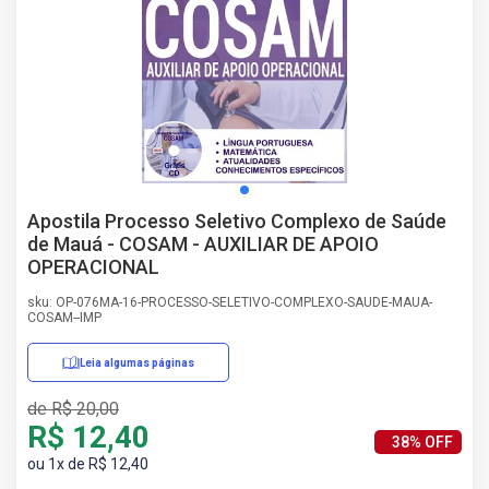
AS
NHO
AS
ÇÃO
EGA
L DE
IMENTO
CA DE
Apostila Processo Seletivo Complexo de Saúde
 E
de Mauá - COSAM - AUXILIAR DE APOIO
UÇÕES
OPERACIONAL
DOS
IROS
sku: OP-076MA-16-PROCESSO-SELETIVO-COMPLEXO-SAUDE-MAUA-
COSAM--IMP
Leia algumas páginas
de R$ 20,00
R$ 12,40
38% OFF
ou 1x de R$ 12,40