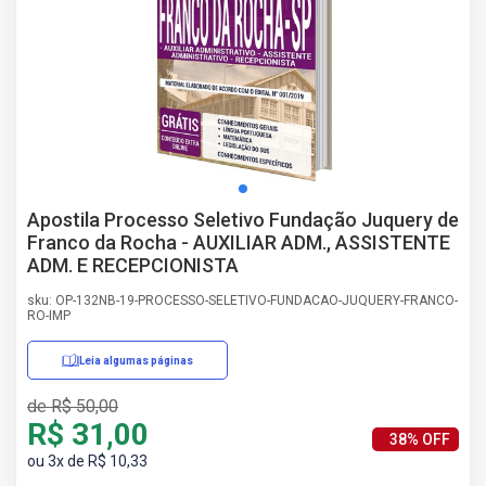
AS
NHO
AS
ÇÃO
EGA
L DE
IMENTO
CA DE
Apostila Processo Seletivo Fundação Juquery de
 E
Franco da Rocha - AUXILIAR ADM., ASSISTENTE
UÇÕES
ADM. E RECEPCIONISTA
DOS
IROS
sku: OP-132NB-19-PROCESSO-SELETIVO-FUNDACAO-JUQUERY-FRANCO-
RO-IMP
Leia algumas páginas
de R$ 50,00
R$ 31,00
38% OFF
ou 3x de R$ 10,33