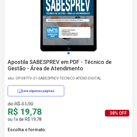
AS
NHO
AS
ÇÃO
EGA
L DE
IMENTO
CA DE
Apostila SABESPREV em PDF - Técnico de
 E
Gestão - Área de Atendimento
UÇÕES
DOS
sku: OP-087FV-21-SABESPREV-TECNICO-ATEND-DIGITAL
IROS
Leia algumas páginas
de R$ 31,90
R$ 19,78
38% OFF
ou 1x de R$ 19,78
Escolha o formato: