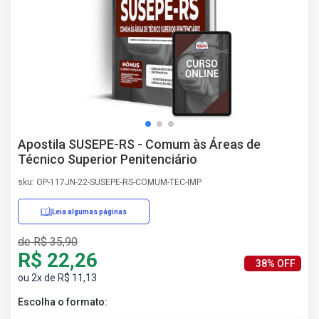
AS
NHO
AS
ÇÃO
EGA
L DE
IMENTO
CA DE
Apostila SUSEPE-RS - Comum às Áreas de
 E
Técnico Superior Penitenciário
UÇÕES
DOS
sku: OP-117JN-22-SUSEPE-RS-COMUM-TEC-IMP
IROS
Leia algumas páginas
de R$ 35,90
R$ 22,26
38% OFF
ou 2x de R$ 11,13
Escolha o formato: