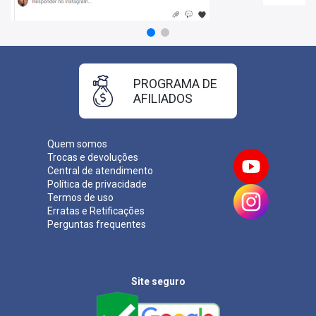
Matérias da Apostila:
Língua Portuguesa
Informática
Conteúdo Digital:
Legislação Aplicada/Direito
PROGRAMA DE
AFILIADOS
Mais informações sobre o concurso SUSEPE-RS 2022:
Vagas:
72 Vagas
Inscrições:
De 14/01/a 14/02/2022
Quem somos
Salário:
R$ 8.500,00
Trocas e devoluções
Taxa de Inscrição:
R$ 211,15
Central de atendimento
Provas:
27/03/2022
Política de privacidade
Organizadora:
Fundatec
Termos de uso
Erratas e Retificações
Perguntas frequentes
Site seguro