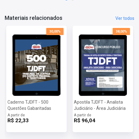
Conhecimentos Específicos
Conteúdo Digital: Regimento Interno do Tribunal de Justiça do
Distrito Federal e dos Territórios e Lei da Organização Judiciária do
Materiais relacionados
Ver todos
Distrito Federal e dos Territórios
30,00%
38,00%
Mais informações sobre o concurso TJDFT 2022:
Vagas:
4 vagas
Inscrições:
De 07/02/a 14/03/2022
Salário:
R$ 7.591,36
Taxa de Inscrição:
R$ 80,00
Provas:
29/05/2022
Organizadora:
FGV
Dúvidas Frequentes:
Posso imprimir a apostila digital?
Caderno TJDFT - 500
Apostila TJDFT - Analista
Sim, basta você fazer o download e imprimir.
Questões Gabaritadas
Judiciário - Área Judiciária
Quando poderei acessar minha apostila digital?
A partir de
A partir de
Assim que o pagamento for confirmado, você receberá um e-mail
R$ 22,33
R$ 96,04
com as informações para baixar a apostila digital.
Importante: caso a apostila esteja em PRÉ-VENDA o arquivo
somente será liberado na data informada no site.