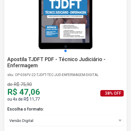
AS
NHO
AS
ÇÃO
EGA
L DE
IMENTO
CA DE
Apostila TJDFT PDF - Técnico Judiciário -
 E
Enfermagem
UÇÕES
DOS
sku: OP-036FV-22-TJDFT-TEC-JUD-ENFERMAGEM-DIGITAL
IROS
de R$ 75,90
R$ 47,06
38% OFF
ou 4x de R$ 11,77
Escolha o formato: