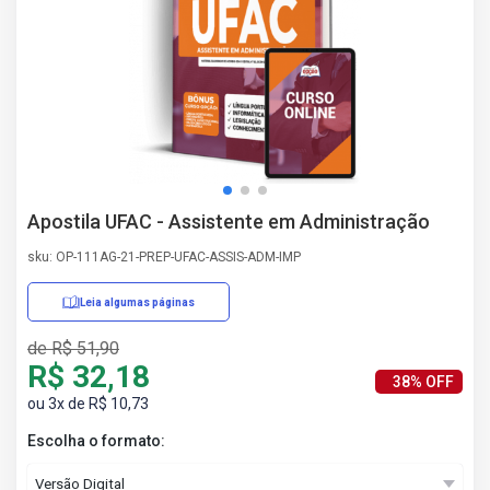
AS
NHO
AS
ÇÃO
EGA
L DE
IMENTO
CA DE
Apostila UFAC - Assistente em Administração
 E
UÇÕES
sku: OP-111AG-21-PREP-UFAC-ASSIS-ADM-IMP
DOS
IROS
Leia algumas páginas
de R$ 51,90
R$ 32,18
38% OFF
ou 3x de R$ 10,73
Escolha o formato: