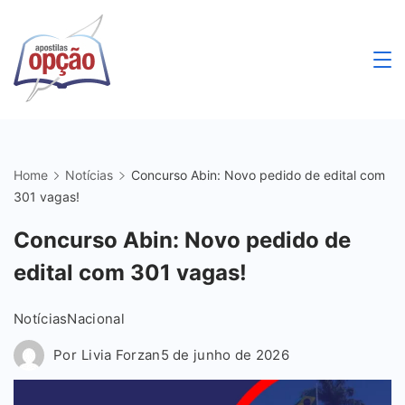
Skip
to
content
Apostilas
Opção
Home
Notícias
Concurso Abin: Novo pedido de edital com
301 vagas!
Concurso Abin: Novo pedido de
edital com 301 vagas!
Notícias
Nacional
Por
Livia Forzan
5 de junho de 2026