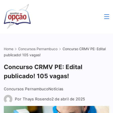
Skip
to
content
Apostilas
Opção
Home
Concursos Pernambuco
Concurso CRMV PE: Edital
publicado! 105 vagas!
Concurso CRMV PE: Edital
publicado! 105 vagas!
Concursos Pernambuco
Notícias
Por
Thays Rosendo
2 de abril de 2025