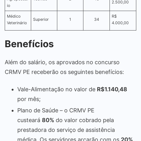
2.500,00
io
Médico
R$
Superior
1
34
Veterinário
4.000,00
Benefícios
Além do salário, os aprovados no concurso
CRMV PE receberão os seguintes benefícios:
Vale-Alimentação no valor de
R$1.140,48
por mês;
Plano de Saúde – o CRMV PE
custeará
80%
do valor cobrado pela
prestadora do serviço de assistência
médica. Os servidores arcarão com os
20%