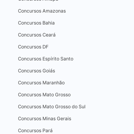
Concursos Amazonas
Concursos Bahia
Concursos Ceará
Concursos DF
Concursos Espírito Santo
Concursos Goiás
Concursos Maranhão
Concursos Mato Grosso
Concursos Mato Grosso do Sul
Combo ESA 2026 -
Caderno de Q
Curso de Formação de
ESA - Conhec
Concursos Minas Gerais
Sargento - Área:
Gerais - 450 
Combatente/Logística e
Gabaritadas
Concursos Pará
Aviação