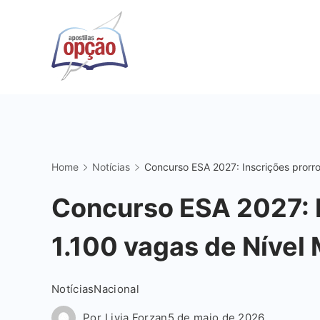
Skip
to
content
Apostilas
Opção
Home
Notícias
Concurso ESA 2027: Inscrições prorr
Concurso ESA 2027: 
1.100 vagas de Nível
Notícias
Nacional
Por
Livia Forzan
5 de maio de 2026