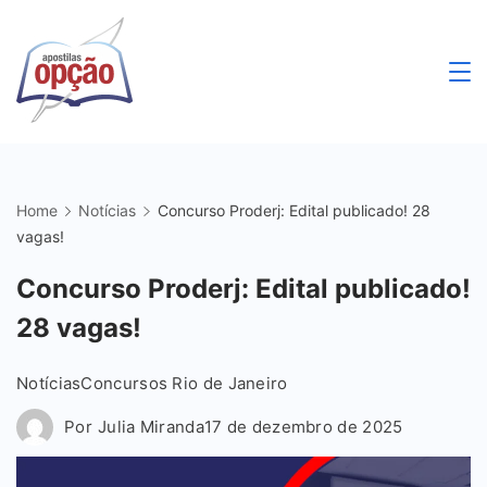
Skip
to
content
Apostilas
Opção
Home
Notícias
Concurso Proderj: Edital publicado! 28
vagas!
Concurso Proderj: Edital publicado!
28 vagas!
Notícias
Concursos Rio de Janeiro
Por
Julia Miranda
17 de dezembro de 2025