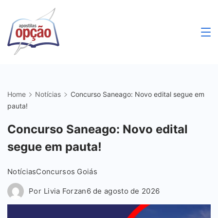
Skip
to
content
Apostilas
Opção
Home
Notícias
Concurso Saneago: Novo edital segue em
pauta!
Concurso Saneago: Novo edital
segue em pauta!
Notícias
Concursos Goiás
Por
Livia Forzan
6 de agosto de 2026