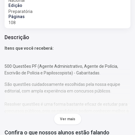
Nacional
Edição
Preparatória
Páginas
108
Descrição
Itens que você receberá:
500 Questões PF (Agente Administrativo, Agente de Polícia,
Escrivão de Polícia e Papiloscopista) - Gabaritadas.
São questões cuidadosamente escolhidas pela nossa equipe
editorial, com ampla experiência em concursos públicos.
Resolver questões é uma forma bastante eficaz de estudar para
concursos públicos, pois os candidatos podem conhecer melhor a
maneira com que a banca examinadora monta a prova e,
Ver mais
consequentemente, verificar como os temas são abordados ao
longo da avaliação.
Confira o que nossos alunos estão falando