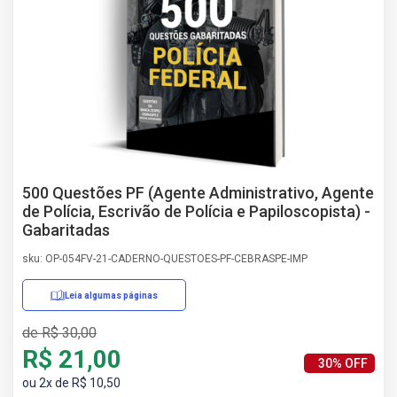
AS
NHO
AS
ÇÃO
EGA
L DE
IMENTO
CA DE
 E
500 Questões PF (Agente Administrativo, Agente
UÇÕES
de Polícia, Escrivão de Polícia e Papiloscopista) -
DOS
Gabaritadas
IROS
sku: OP-054FV-21-CADERNO-QUESTOES-PF-CEBRASPE-IMP
Leia algumas páginas
de R$ 30,00
R$ 21,00
30% OFF
ou 2x de R$ 10,50