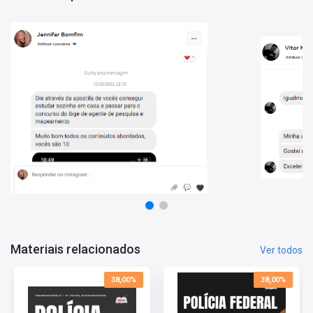
Reserve hoje mesmo o Caderno 500 Questões PF (Agente
Administrativo, Agente de Polícia, Escrivão de Polícia e
Papiloscopista) - Gabaritadas para potencializar seus
estudos!
Vantagens de estudar com este Material:
- Conteúdo atualizado;
- O conteúdo está organizado de forma a facilitar o treinamento
do candidato;
- Conheça o perfil da banca e direcione melhor seus estudos.
Materiais relacionados
Ver todos
38,00%
38,00%