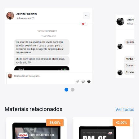
Reserve hoje mesmo o Caderno PM-CE - 500 Questões
Gabaritadas para potencializar seus estudos!
Vantagens de estudar com este Material:
- Conteúdo atualizado;
- O conteúdo está organizado de forma a facilitar o treinamento
do candidato;
- Conheça o perfil da banca e direcione melhor seus estudos.
Materiais relacionados
Ver todos
38,00%
42,00%