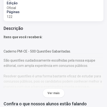
Edição
Oficial
Páginas
122
Descrição
Itens que você receberá:
Caderno PM-CE - 500 Questões Gabaritadas.
São questões cuidadosamente escolhidas pela nossa equipe
editorial, com ampla experiência em concursos públicos.
Resolver questões é uma forma bastante eficaz de estudar para
concursos públicos, pois os candidatos podem conhecer melhor a
maneira com que a banca examinadora monta a prova e,
consequentemente, verificar como os temas são abordados ao
Ver mais
longo da avaliação.
Confira o que nossos alunos estão falando