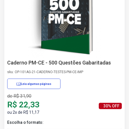
AS
NHO
AS
ÇÃO
EGA
L DE
IMENTO
CA DE
 E
Caderno PM-CE - 500 Questões Gabaritadas
UÇÕES
DOS
sku: OP-101AG-21-CADERNO-TESTES-PM-CE-IMP
IROS
Leia algumas páginas
de R$ 31,90
R$ 22,33
30% OFF
ou 2x de R$ 11,17
Escolha o formato: