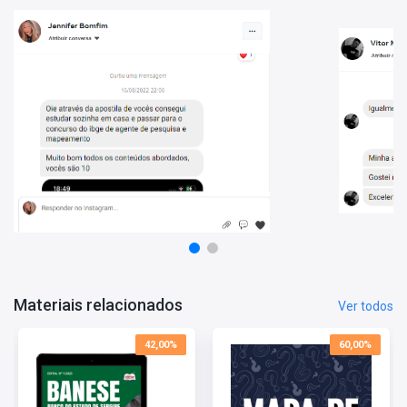
Questões Gabaritadas em PDF para potencializar seus
estudos!
Vantagens de estudar com este Material:
- Conteúdo atualizado;
- O conteúdo está organizado de forma a facilitar o treinamento
do candidato;
- Conheça o perfil da banca e direcione melhor seus estudos.
Materiais relacionados
Ver todos
42,00%
60,00%