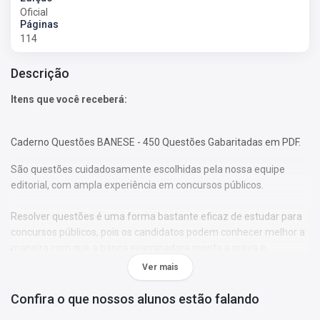
Oficial
Páginas
114
Descrição
Itens que você receberá:
Caderno Questões BANESE - 450 Questões Gabaritadas em PDF.
São questões cuidadosamente escolhidas pela nossa equipe
editorial, com ampla experiência em concursos públicos.
Resolver questões é uma forma bastante eficaz de estudar para
concursos públicos, pois os candidatos podem conhecer melhor a
maneira com que a banca examinadora monta a prova e,
consequentemente, verificar como os temas são abordados ao
Ver mais
longo da avaliação.
Confira o que nossos alunos estão falando
Reserve hoje mesmo o Caderno Questões PM-PA - 450