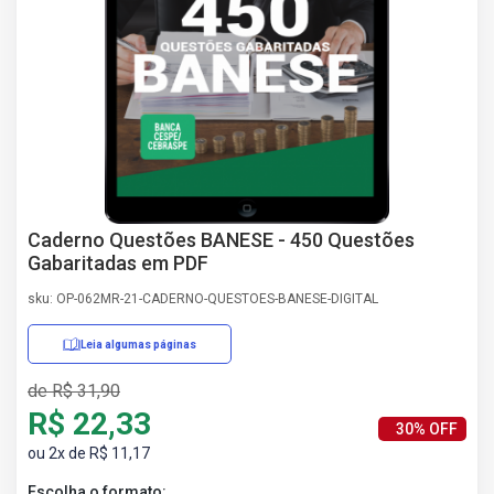
AS
NHO
AS
ÇÃO
EGA
L DE
IMENTO
CA DE
 E
Caderno Questões BANESE - 450 Questões
UÇÕES
Gabaritadas em PDF
DOS
sku: OP-062MR-21-CADERNO-QUESTOES-BANESE-DIGITAL
IROS
Leia algumas páginas
de R$ 31,90
R$ 22,33
30% OFF
ou 2x de R$ 11,17
Escolha o formato: