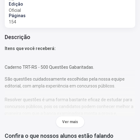
Edição
Oficial
Páginas
154
Descrição
Itens que você receberá:
Caderno TRT-RS - 500 Questões Gabaritadas.
São questões cuidadosamente escolhidas pela nossa equipe
editorial, com ampla experiência em concursos públicos.
Resolver questões é uma forma bastante eficaz de estudar para
concursos públicos, pois os candidatos podem conhecer melhor a
maneira com que a banca examinadora monta a prova e,
consequentemente, verificar como os temas são abordados ao
Ver mais
longo da avaliação.
Confira o que nossos alunos estão falando