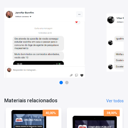
Reserve hoje mesmo o Caderno TRT-RS - 500 Questões
Gabaritadas para potencializar seus estudos!
Vantagens de estudar com este Material:
- Conteúdo atualizado;
- O conteúdo está organizado de forma a facilitar o treinamento
do candidato;
- Conheça o perfil da banca e direcione melhor seus estudos.
Materiais relacionados
Ver todos
40,00%
38,00%