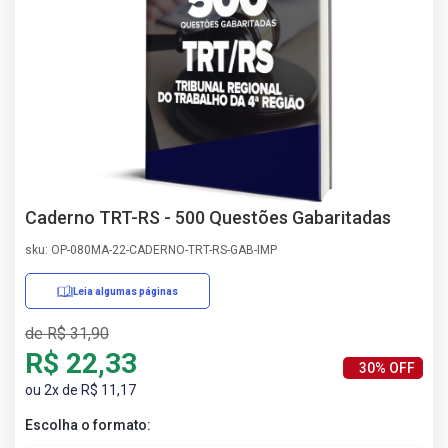
AS
NHO
AS
ÇÃO
EGA
L DE
IMENTO
CA DE
 E
Caderno TRT-RS - 500 Questões Gabaritadas
UÇÕES
DOS
sku: OP-080MA-22-CADERNO-TRT-RS-GAB-IMP
IROS
Leia algumas páginas
de R$ 31,90
R$ 22,33
30% OFF
ou 2x de R$ 11,17
Escolha o formato: