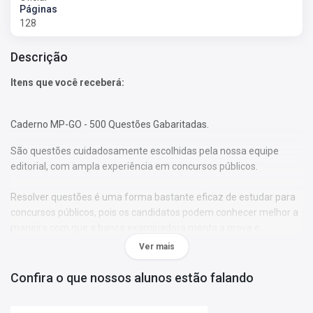
Páginas
128
Descrição
Itens que você receberá:
Caderno MP-GO - 500 Questões Gabaritadas.
São questões cuidadosamente escolhidas pela nossa equipe
editorial, com ampla experiência em concursos públicos.
Resolver questões é uma forma bastante eficaz de estudar para
concursos públicos, pois os candidatos podem conhecer melhor a
maneira com que a banca examinadora monta a prova e,
consequentemente, verificar como os temas são abordados ao
Ver mais
longo da avaliação.
Confira o que nossos alunos estão falando
Reserve hoje mesmo o Caderno MP-GO - 500 Questões
Gabaritadas para potencializar seus estudos!