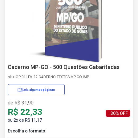
AS
NHO
AS
ÇÃO
EGA
L DE
IMENTO
CA DE
 E
Caderno MP-GO - 500 Questões Gabaritadas
UÇÕES
DOS
sku: OP-011FV-22-CADERNO-TESTES-MP-GO-IMP
IROS
Leia algumas páginas
de R$ 31,90
R$ 22,33
30% OFF
ou 2x de R$ 11,17
Escolha o formato: