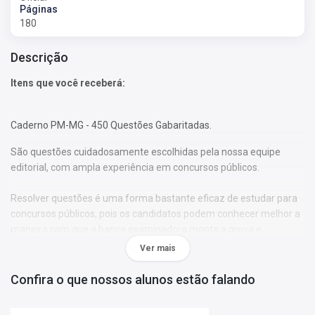
Páginas
180
Descrição
Itens que você receberá:
Caderno PM-MG - 450 Questões Gabaritadas.
São questões cuidadosamente escolhidas pela nossa equipe
editorial, com ampla experiência em concursos públicos.
Resolver questões é uma forma bastante eficaz de estudar para
concursos públicos, pois os candidatos podem conhecer melhor a
maneira com que a banca examinadora monta a prova e,
consequentemente, verificar como os temas são abordados ao
Ver mais
longo da avaliação.
Confira o que nossos alunos estão falando
Reserve hoje mesmo o Caderno PM-MG - 450 Questões
Gabaritadas para potencializar seus estudos!