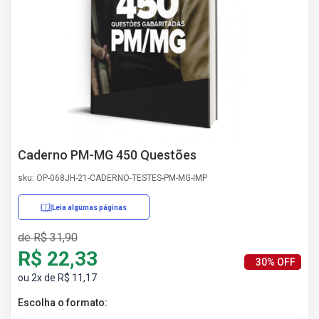
AS
NHO
AS
ÇÃO
EGA
L DE
IMENTO
CA DE
 E
Caderno PM-MG 450 Questões
UÇÕES
DOS
sku: OP-068JH-21-CADERNO-TESTES-PM-MG-IMP
IROS
Leia algumas páginas
de R$ 31,90
R$ 22,33
30% OFF
ou 2x de R$ 11,17
Escolha o formato: