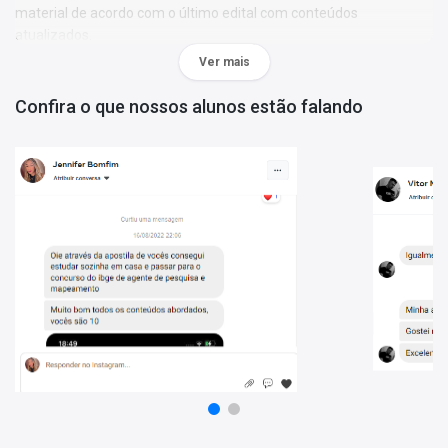
material de acordo com o último edital com conteúdos
atualizados.
Ver mais
Caderno MPU - Analistas e Técnicos - Comum aos Cargos -
450 Questões Gabaritadas:
o conteúdo está organizado por
Confira o que nossos alunos estão falando
disciplina, questões focadas no edital mais recente e gabarito
oficial ao final de cada disciplina.
Porque escolher o Combo MPU - Analista do MPU - Perito em
Geografia:
- 2 produtos atualizados;
- Materiais organizados por professores especializados em
concursos públicos;
- Apostila elaborada com foco no último edital.
Mais informações sobre o concurso MPU 2025:
Vagas:
1 vaga + cadastro reserva
Inscrições:
De 13/01/2025 a 17/02/2025
Salário:
Até R$ 13.994,78
Taxa de Inscrição:
Até R$ 120,00
Provas:
04/05/2025