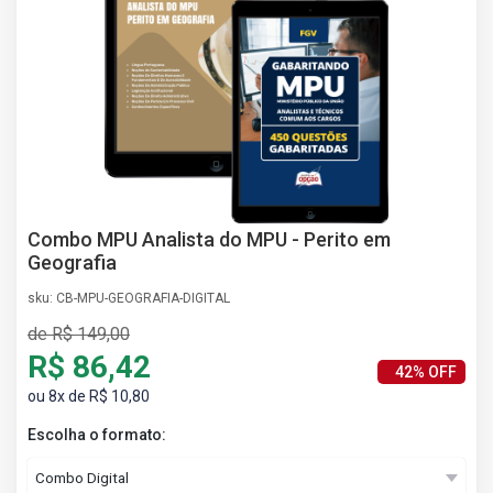
AS
NHO
AS
ÇÃO
EGA
L DE
IMENTO
CA DE
 E
Combo MPU Analista do MPU - Perito em
UÇÕES
Geografia
DOS
sku: CB-MPU-GEOGRAFIA-DIGITAL
IROS
de R$ 149,00
R$ 86,42
42% OFF
ou 8x de R$ 10,80
Escolha o formato: