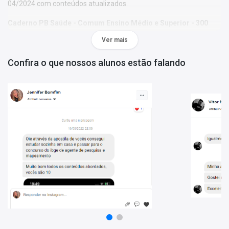
04/2024 com conteúdos atualizados.
Caderno PB Saúde - Comum Ensino Médio e Superior - 300
Questões Gabaritadas:
o conteúdo está organizado por
Ver mais
disciplina, questões focadas no edital mais recente e gabarito
oficial ao final de cada disciplina.
Confira o que nossos alunos estão falando
Porque escolher o PB Saúde - Enfermeiro:
- 2 produtos atualizados;
- Materiais organizados por professores especializados em
concursos públicos;
- Apostila elaborada com foco no edital 04/2024.
Mais informações sobre o concurso PB SAÚDE 2024:
Vagas:
15 vagas + 50 cadastro reserva
Inscrições:
De 11/09/2024 a 10/10/2024
Salário:
R$ 1.500,00
Taxa de Inscrição:
R$ 180,00
Provas:
15/12/2024
Organizadora:
idecan