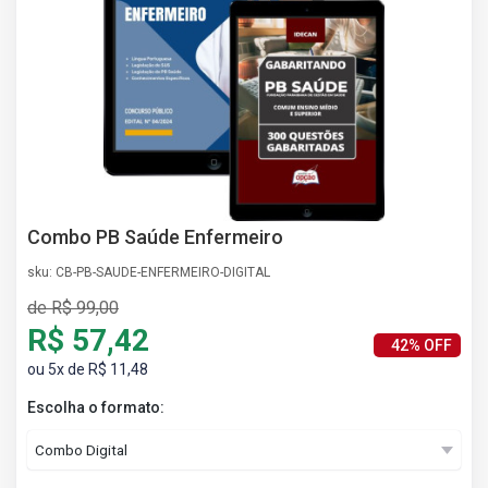
AS
NHO
AS
ÇÃO
EGA
L DE
IMENTO
CA DE
 E
Combo PB Saúde Enfermeiro
UÇÕES
DOS
sku: CB-PB-SAUDE-ENFERMEIRO-DIGITAL
IROS
de R$ 99,00
R$ 57,42
42% OFF
ou 5x de R$ 11,48
Escolha o formato: