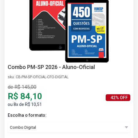
AS
NHO
AS
ÇÃO
EGA
L DE
IMENTO
CA DE
 E
Combo PM-SP 2026 - Aluno-Oficial
UÇÕES
DOS
sku: CB-PM-SP-OFICIAL-CFO-DIGITAL
IROS
de R$ 145,00
R$ 84,10
42% OFF
ou 8x de R$ 10,51
Escolha o formato: