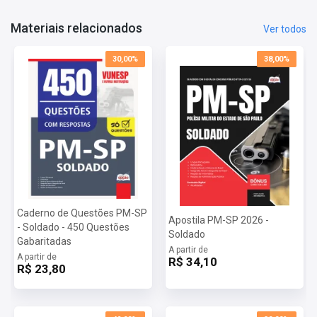
Salário: R$ 5.460,65
Taxa de Inscrição: R$ 200,00
Materiais relacionados
Ver todos
Prova: 16/08/2026
30,00%
38,00%
Caderno de Questões PM-SP
Apostila PM-SP 2026 -
- Soldado - 450 Questões
Soldado
Gabaritadas
A partir de
A partir de
R$ 34,10
R$ 23,80