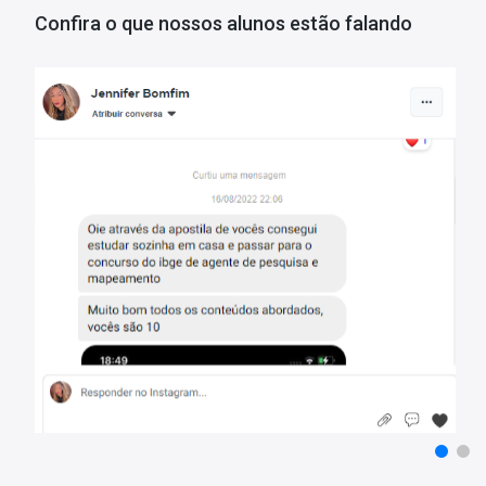
cobradas no concurso.
Confira o que nossos alunos estão falando
Porque escolher o Combo PND - Prova Nacional Docente 2026 -
- 2 produtos atualizados;
- Materiais organizados por professores especializados em concur
- Apostila elaborada com foco no último edital.
Informações Sobre o Concurso PND - Prova Nacional Docente
Vagas: Cadastro Reserva
Inscrições: De 22/06/2026 a 03/07/2026
Taxa de Inscrição: R$ 85,00
Prova: 20/09/2026