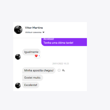
 Ciências Biológicas (Biologia):
sos públicos;
 2026: