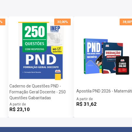
0%
30,00%
38,00
Caderno de Questões PND -
Apostila PND 2026 - Matemát
Formação Geral Docente - 250
Questões Gabaritadas
A partir de
R$ 31,62
A partir de
R$ 23,10