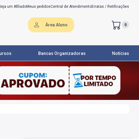
Seja um Afiliado
Meus pedidos
Central de Atendimento
Erratas / Retificações
Área Aluno
0
ursos
Bancas Organizadoras
Notícias