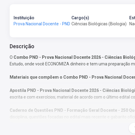
Instituição
Cargo(s)
Es
Prova Nacional Docente - PND
Ciências Biológicas (Biologia)
Na
Descrição
O
Combo PND - Prova Nacional Docente 2026 - Ciências Biológ
Estudo, onde você ECONOMIZA dinheiro e tem uma preparação m
Materiais que compõem o Combo PND - Prova Nacional Docente
Apostila PND - Prova Nacional Docente 2026 - Ciências Biológi
escrita e com exercícios; material de acordo com o último edital 
Caderno de Questões PND - Formação Geral Docente - 250 Qu
disciplina, questões focadas no edital mais recente e gabarito oficia
Curso Online (BÔNUS):
acesso a aulas de Língua Portuguesa e Inf