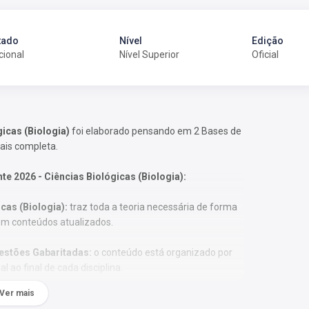
tado
Nível
Edição
cional
Nível Superior
Oficial
icas (Biologia)
foi elaborado pensando em 2 Bases de
ais completa.
 2026 - Ciências Biológicas (Biologia):
cas (Biologia)
:
traz toda a teoria necessária de forma
com conteúdos atualizados.
estões Gabaritadas:
o conteúdo está organizado por
l ao final de cada disciplina.
Ver mais
ormática, reforçando as disciplinas básicas mais