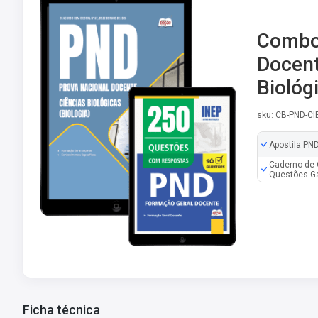
Combo 
Docent
Biológ
sku: CB-PND-CI
Apostila PND
Caderno de 
Questões Ga
Ficha técnica