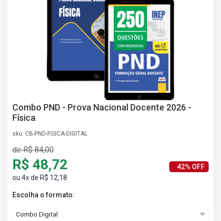
AS
NHO
AS
ÇÃO
EGA
L DE
IMENTO
CA DE
 E
Combo PND - Prova Nacional Docente 2026 -
UÇÕES
Física
DOS
sku: CB-PND-FISICA-DIGITAL
IROS
de R$ 84,00
R$ 48,72
42% OFF
ou 4x de R$ 12,18
Escolha o formato: