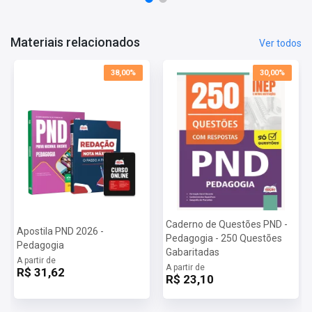
Informações Sobre o Concurso PND - Prova Nacional Docente
2026:
Vagas: Cadastro Reserva
Materiais relacionados
Ver todos
Inscrições: De 22/06/2026 a 03/07/2026
Taxa de Inscrição: R$ 85,00
38,00%
30,00%
Prova: 20/09/2026
Caderno de Questões PND -
Apostila PND 2026 -
Pedagogia - 250 Questões
Pedagogia
Gabaritadas
A partir de
A partir de
R$ 31,62
R$ 23,10