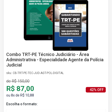
AS
NHO
AS
ÇÃO
EGA
L DE
IMENTO
CA DE
 E
Combo TRT-PE Técnico Judiciário - Área
UÇÕES
Administrativa - Especialidade Agente da Polícia
DOS
Judicial
IROS
sku: CB-TRT-PE-TEC-JUD-AGT-POL-DIGITAL
de R$ 150,00
R$ 87,00
42% OFF
ou 8x de R$ 10,88
Escolha o formato: