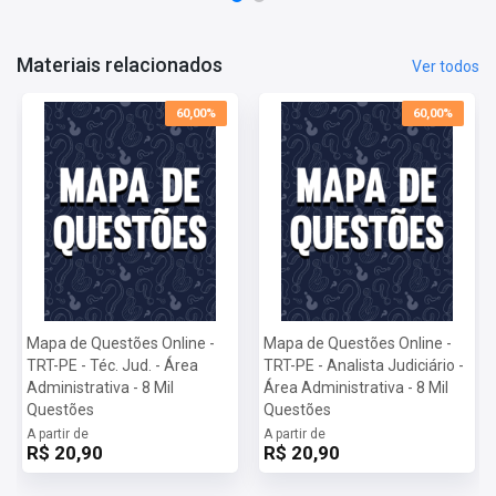
Inscrições:
De 04/11/2024 a 29/11/2024
Salário:
R$ 9.773,56
Materiais relacionados
Ver todos
Taxa de Inscrição:
R$ 90,00
Provas:
16/02/2025
60,00%
60,00%
Organizadora:
FCC
Mapa de Questões Online -
Mapa de Questões Online -
TRT-PE - Téc. Jud. - Área
TRT-PE - Analista Judiciário -
Administrativa - 8 Mil
Área Administrativa - 8 Mil
Questões
Questões
A partir de
A partir de
R$ 20,90
R$ 20,90