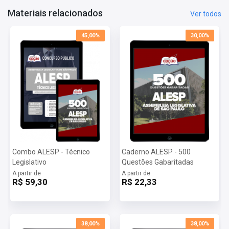
Materiais relacionados
Ver todos
45,00%
30,00%
Combo ALESP - Técnico
Caderno ALESP - 500
Legislativo
Questões Gabaritadas
A partir de
A partir de
R$ 59,30
R$ 22,33
38,00%
38,00%