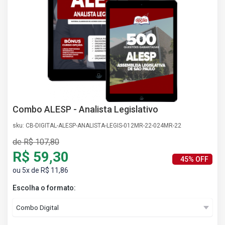
AS
NHO
AS
ÇÃO
EGA
L DE
IMENTO
CA DE
 E
Combo ALESP - Analista Legislativo
UÇÕES
DOS
sku: CB-DIGITAL-ALESP-ANALISTA-LEGIS-012MR-22-024MR-22
IROS
de R$ 107,80
R$ 59,30
45% OFF
ou 5x de R$ 11,86
Escolha o formato: