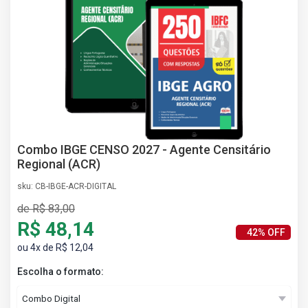
AS
NHO
AS
ÇÃO
EGA
L DE
IMENTO
CA DE
 E
Combo IBGE CENSO 2027 - Agente Censitário
UÇÕES
Regional (ACR)
DOS
sku: CB-IBGE-ACR-DIGITAL
IROS
de R$ 83,00
R$ 48,14
42% OFF
ou 4x de R$ 12,04
Escolha o formato: