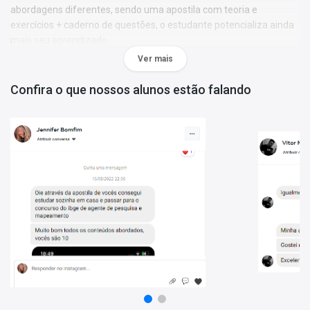
abordagens diferentes, sendo uma apostila com teoria e
exercícios + caderno de questões, o estudante potencializa ainda
mais seu aprendizado.
Ver mais
Materiais que compõem o Combo Impresso DPE-RS - Analista
- Área Administrativa - Administração:
Confira o que nossos alunos estão falando
Apostila Impressa DPE-RS 2023 - Analista - Área
Administrativa - Administração:
traz toda a teoria necessária de
forma escrita e com exercícios; material de acordo com o edital
01/2023 com conteúdos atualizados.
Caderno Impresso DPE-RS - 450 Questões Gabaritadas:
são
questões cuidadosamente escolhidas pela nossa equipe editorial,
com ampla experiência em concursos públicos. Conteúdo
atualizado e organizado de forma a facilitar o treinamento do
candidato.
Porque escolher o Combo Impresso DPE-RS - Analista - Área
Administrativa - Administração:
- 2 produtos atualizados;