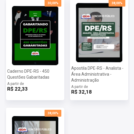
30,00%
38,00%
Apostila DPE-RS - Analista -
Caderno DPE-RS - 450
Área Administrativa -
Questões Gabaritadas
Administração
A partir de
A partir de
R$ 22,33
R$ 32,18
38,00%