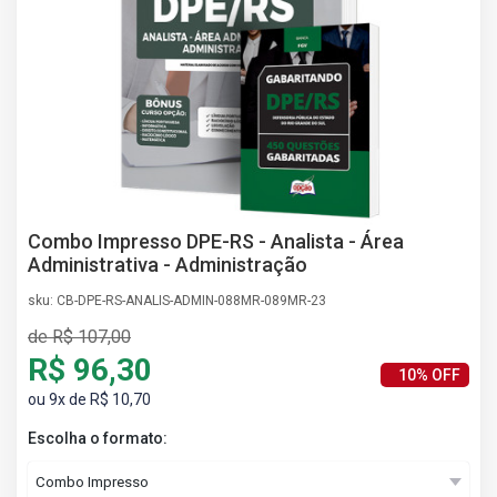
AS
NHO
AS
ÇÃO
EGA
L DE
IMENTO
CA DE
 E
Combo Impresso DPE-RS - Analista - Área
UÇÕES
Administrativa - Administração
DOS
sku: CB-DPE-RS-ANALIS-ADMIN-088MR-089MR-23
IROS
de R$ 107,00
R$ 96,30
10% OFF
ou 9x de R$ 10,70
Escolha o formato: