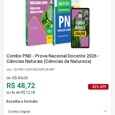
AS
NHO
AS
ÇÃO
EGA
L DE
IMENTO
CA DE
 E
Combo PND - Prova Nacional Docente 2026 -
UÇÕES
Ciências Naturais (Ciências da Natureza)
DOS
sku: CB-PND-CIENCIAS-NATUR-IMP
IROS
de R$ 84,00
R$ 48,72
42% OFF
ou 4x de R$ 12,18
Escolha o formato: