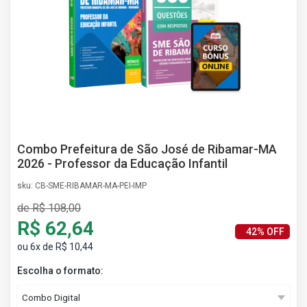
AS
NHO
AS
ÇÃO
EGA
L DE
IMENTO
CA DE
 E
Combo Prefeitura de São José de Ribamar-MA
UÇÕES
2026 - Professor da Educação Infantil
DOS
sku: CB-SME-RIBAMAR-MA-PEI-IMP
IROS
de R$ 108,00
R$ 62,64
42% OFF
ou 6x de R$ 10,44
Escolha o formato: