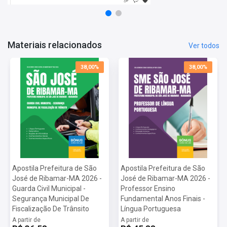
- Materiais organizados por professores especializados em
concursos públicos;
- Apostila elaborada com foco no último edital.
Materiais relacionados
Ver todos
Informações Sobre o Concurso Prefeitura de São José de
Ribamar-MA 2026:
38,00%
38,00%
Vagas: 118 Vagas
Inscrições:
De 22/04/2026 a 22/05/2026
Salário:
R$ 6.914,37
Taxa de Inscrição:
R$ 145,00
Prova: 12
/07/2026
Apostila Prefeitura de São
Apostila Prefeitura de São
José de Ribamar-MA 2026 -
José de Ribamar-MA 2026 -
Guarda Civil Municipal -
Professor Ensino
Segurança Municipal De
Fundamental Anos Finais -
Fiscalização De Trânsito
Língua Portuguesa
A partir de
A partir de