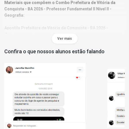
Materiais que compõem o Combo Prefeitura de Vitória da
Conquista - BA 2026 -
Professor Fundamental II Nível II -
Geografia
:
Apostila Prefeitura de Vitória da Conquista - BA 2026 -
Professor Fundamental II Nível II - Geografia:
traz toda a teoria
Ver mais
necessária de forma escrita e com exercícios; material de acordo
com o último edital com conteúdos atualizados.
Confira o que nossos alunos estão falando
Caderno de Questões Prefeitura de Vitória da Conquista - BA -
Conhecimentos Gerais - 450 Questões Gabaritadas:
o
conteúdo está organizado por disciplina, questões focadas no
edital mais recente e gabarito oficial ao final de cada disciplina.
Curso Online (BÔNUS):
acesso a aulas de Língua Portuguesa e
Informática, reforçando as disciplinas básicas mais cobradas no
concurso.
Porque escolher o Combo Prefeitura de Vitória da Conquista -
BA 2026 -
Professor Fundamental II Nível II - Geografia
: