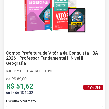
AS
NHO
AS
ÇÃO
EGA
L DE
IMENTO
CA DE
 E
Combo Prefeitura de Vitória da Conquista - BA
UÇÕES
2026 - Professor Fundamental II Nível II -
DOS
Geografia
IROS
sku: CB-VITORIA-BA-PROF-GEO-IMP
de R$ 89,00
R$ 51,62
42% OFF
ou 5x de R$ 10,32
Escolha o formato: