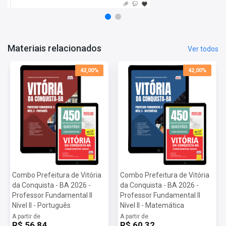
- 2 produtos atualizados;
- Materiais organizados por professores especializados em
concursos públicos;
- Apostila elaborada com foco no último edital.
Materiais relacionados
Ver todos
Informações Sobre o Concurso Prefeitura de Vitória da
Conquista - BA 2026:
42,00%
42,00%
Vagas: 3 vagas
Inscrições: De 16/04/2026 a 07/05/2026
Salário: R$ 2.359,00
Taxa de Inscrição: R$ 98,00
Prova: 21/06/2026
Combo Prefeitura de Vitória
Combo Prefeitura de Vitória
da Conquista - BA 2026 -
da Conquista - BA 2026 -
Professor Fundamental II
Professor Fundamental II
Nível II - Português
Nível II - Matemática
A partir de
A partir de
R$ 56,84
R$ 60,32