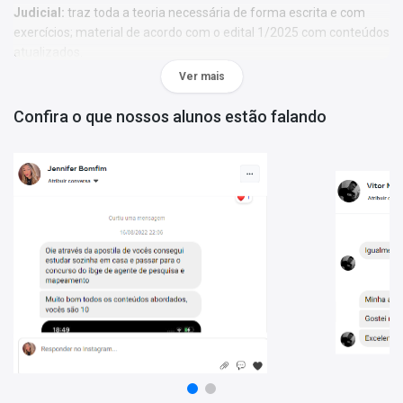
Judicial:
traz toda a teoria necessária de forma escrita e com
exercícios; material de acordo com o edital 1/2025 com conteúdos
atualizados.
Ver mais
Caderno TRF-4 - Analista e Técnico Judiciário - 450 Questões
Gabaritadas:
o conteúdo está organizado por disciplina, questões
Confira o que nossos alunos estão falando
focadas no edital mais recente e gabarito oficial ao final de cada
disciplina.
Porque escolher o Combo TRF-4 - Técnico Judiciário - Agente
da Polícia Judicial:
- 2 produtos atualizados;
- Materiais organizados por professores especializados em
concursos públicos;
- Apostila elaborada com foco no edital 1/2025.
Mais informações sobre o concurso TRF-4 2025:
Vagas:
Cadastro reserva
Inscrições:
De 14/04/2025 a 14/05/2025
Salário:
R$ 9.052,54
Taxa de Inscrição:
R$ 80,00