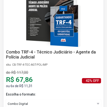
AS
NHO
AS
ÇÃO
EGA
L DE
IMENTO
CA DE
 E
Combo TRF-4 - Técnico Judiciário - Agente da
UÇÕES
Polícia Judicial
DOS
sku: CB-TRF-4-TEC-AGT-POL-IMP
IROS
de R$ 117,00
R$ 67,86
42% OFF
ou 6x de R$ 11,31
Escolha o formato: