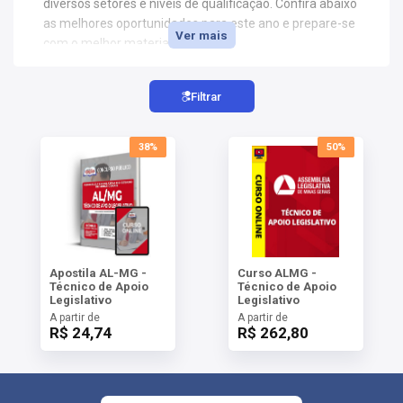
diversos setores e níveis de qualificação. Confira abaixo
AS
as melhores oportunidades para este ano e prepare-se
Ver mais
com o melhor material.
NHO
AS
Filtrar
ÇÃO
EGA
L DE
IMENTO
38%
50%
CA DE
 E
UÇÕES
DOS
IROS
Apostila AL-MG -
Curso ALMG -
Técnico de Apoio
Técnico de Apoio
Legislativo
Legislativo
A partir de
A partir de
R$ 24,74
R$ 262,80