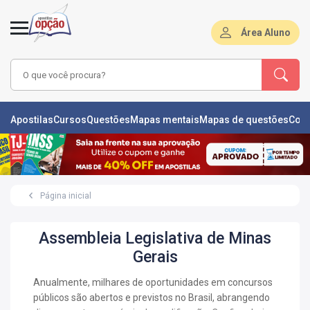
Área Aluno
LAS
Apostilas
Cursos
Questões
Mapas mentais
Mapas de questões
Con
ÕES
L
Página inicial
DE
ÕES
Assembleia Legislativa de Minas
RSOS
Gerais
S
Anualmente, milhares de oportunidades em concursos
IZADORAS
públicos são abertos e previstos no Brasil, abrangendo