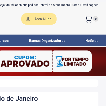
Seja um Afiliado
Meus pedidos
Central de Atendimento
Erratas / Retificações
Área Aluno
0
ursos
Bancas Organizadoras
Notícias
io de Janeiro