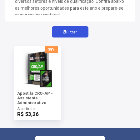
diversos setores e níveis de qualificação. Confira abaixo
AS
as melhores oportunidades para este ano e prepare-se
com o melhor material.
NHO
AS
Filtrar
ÇÃO
EGA
L DE
38%
IMENTO
CA DE
 E
UÇÕES
DOS
IROS
Apostila CRO-AP -
Assistente
Administrativo
A partir de
R$ 53,26