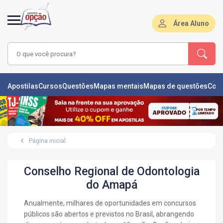
Área Aluno
LAS
Apostilas
Cursos
Questões
Mapas mentais
Mapas de questões
Con
ÕES
L
Página inicial
DE
ÕES
Conselho Regional de Odontologia
RSOS
do Amapá
S
Anualmente, milhares de oportunidades em concursos
IZADORAS
públicos são abertos e previstos no Brasil, abrangendo