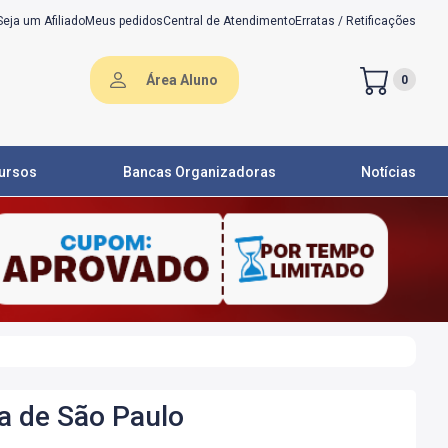
Seja um Afiliado
Meus pedidos
Central de Atendimento
Erratas / Retificações
Área Aluno
0
ursos
Bancas Organizadoras
Notícias
ia de São Paulo