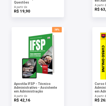
em Adm
Questões
A partir 
A partir de
R$ 63
R$ 19,90
38%
Apostila IFSP - Técnico
Curso 
Administrativo - Assistente
Adminis
em Administração
em Adm
A partir de
A partir 
R$ 42,16
R$ 26