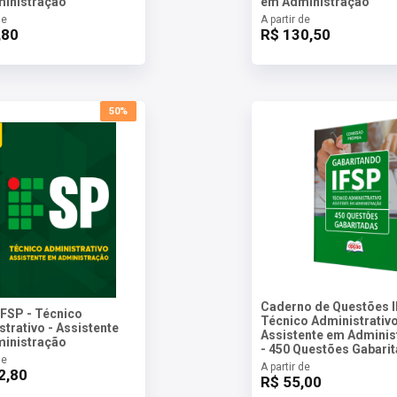
inistração
em Administração
de
A partir de
,80
R$ 130,50
50%
Caderno de Questões I
IFSP - Técnico
Técnico Administrativo
trativo - Assistente
Assistente em Adminis
inistração
- 450 Questões Gabari
de
A partir de
2,80
R$ 55,00