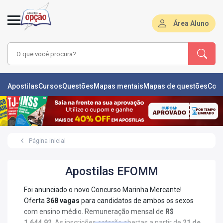
Área Aluno
LAS
Apostilas
Cursos
Questões
Mapas mentais
Mapas de questões
Con
ÕES
L
Página inicial
DE
ÕES
Apostilas EFOMM
RSOS
Foi anunciado o novo Concurso Marinha Mercante!
S
Oferta
368 vagas
para candidatos de ambos os sexos
IZADORAS
com ensino médio. Remuneração mensal de
R$
1.644,92
. As inscrições estarão abertas a partir de
21 de